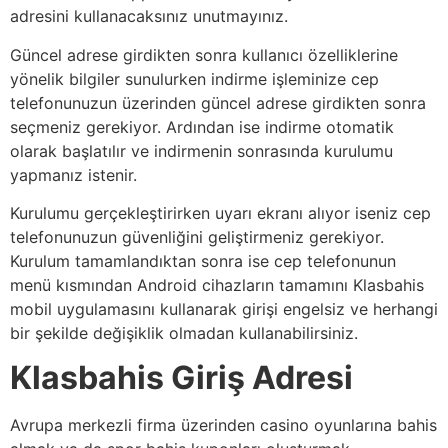
adresini kullanacaksınız unutmayınız.
Güncel adrese girdikten sonra kullanıcı özelliklerine
yönelik bilgiler sunulurken indirme işleminize cep
telefonunuzun üzerinden güncel adrese girdikten sonra
seçmeniz gerekiyor. Ardından ise indirme otomatik
olarak başlatılır ve indirmenin sonrasında kurulumu
yapmanız istenir.
Kurulumu gerçekleştirirken uyarı ekranı alıyor iseniz cep
telefonunuzun güvenliğini geliştirmeniz gerekiyor.
Kurulum tamamlandıktan sonra ise cep telefonunun
menü kısmından Android cihazların tamamını Klasbahis
mobil uygulamasını kullanarak girişi engelsiz ve herhangi
bir şekilde değişiklik olmadan kullanabilirsiniz.
Klasbahis Giriş Adresi
Avrupa merkezli firma üzerinden casino oyunlarına bahis