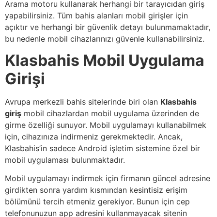
Arama motoru kullanarak herhangi bir tarayıcıdan giriş
yapabilirsiniz. Tüm bahis alanları mobil girişler için
açıktır ve herhangi bir güvenlik detayı bulunmamaktadır,
bu nedenle mobil cihazlarınızı güvenle kullanabilirsiniz.
Klasbahis Mobil Uygulama
Girişi
Avrupa merkezli bahis sitelerinde biri olan
Klasbahis
giriş
mobil cihazlardan mobil uygulama üzerinden de
girme özelliği sunuyor. Mobil uygulamayı kullanabilmek
için, cihazınıza indirmeniz gerekmektedir. Ancak,
Klasbahis’in sadece Android işletim sistemine özel bir
mobil uygulaması bulunmaktadır.
Mobil uygulamayı indirmek için firmanın güncel adresine
girdikten sonra yardım kısmından kesintisiz erişim
bölümünü tercih etmeniz gerekiyor. Bunun için cep
telefonunuzun app adresini kullanmayacak sitenin