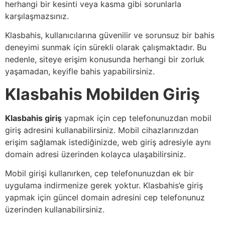
herhangi bir kesinti veya kasma gibi sorunlarla
karşılaşmazsınız.
Klasbahis, kullanıcılarına güvenilir ve sorunsuz bir bahis
deneyimi sunmak için sürekli olarak çalışmaktadır. Bu
nedenle, siteye erişim konusunda herhangi bir zorluk
yaşamadan, keyifle bahis yapabilirsiniz.
Klasbahis Mobilden Giriş
Klasbahis giriş
yapmak için cep telefonunuzdan mobil
giriş adresini kullanabilirsiniz. Mobil cihazlarınızdan
erişim sağlamak istediğinizde, web giriş adresiyle aynı
domain adresi üzerinden kolayca ulaşabilirsiniz.
Mobil girişi kullanırken, cep telefonunuzdan ek bir
uygulama indirmenize gerek yoktur. Klasbahis’e giriş
yapmak için güncel domain adresini cep telefonunuz
üzerinden kullanabilirsiniz.