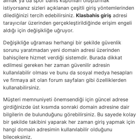
almak ya da spor bahis kuponları oluşturmak
istiyorsanız sizleri açıklanan çeşitli giriş yöntemlerinden
dilediğinizi tercih edebilirsiniz.
Klasbahis giriş
adresi
tarayıcılar üzerinden gerçekleştirildiğinde erişim engeli
aldığı için değişikliğe uğruyor.
Değişikliğe uğraması herhangi bir şekilde güvenlik
sorunu yaratmadan yeni domain adresi üzerinden
bahisçilere hizmet verdiği sistemdir. Burada dikkat
edilmesi gereken her zaman güvenilir adresin
kullanılabilir olması ve bunu da sosyal medya hesapları
ve firmaya ait olan forum sayfaları gibi özelliklerden
kullanabilirsiniz.
Müşteri memnuniyeti önemsendiği için güncel adrese
girdiğinizde üst kısımda sonraki domain adresine dair
bilgilerin de bulunduğunu görebilirsiniz. Bu sayede kolay
bir şekilde takibini yaparak her zaman giriş yapmak için
hangi domain adresimin kullanılabilir olduğunu
bileceksiniz.