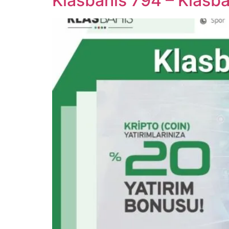
Klasbahis 794 – Klasba