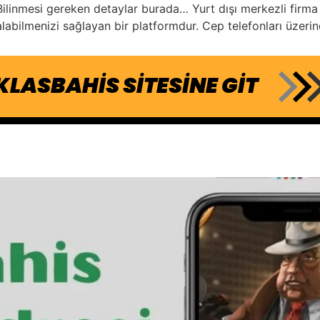
 Bilinmesi gereken detaylar burada… Yurt dışı merkezli firma
labilmenizi sağlayan bir platformdur. Cep telefonları üzerin
KLASBAHİS SİTESİNE GİT