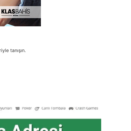
yle tanışın.