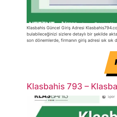
Klasbahis Güncel Giriş Adresi Klasbahis794.co
bulabileceğinizi sizlere detaylı bir şekilde a
son dönemlerde, firmanın giriş adresi sık sık d
Klasbahis 793 – Klasba