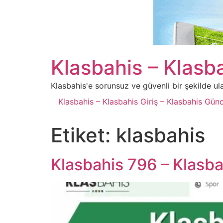
Klasbahis – Klasb
Klasbahis'e sorunsuz ve güvenli bir şekilde ula
Klasbahis – Klasbahis Giriş – Klasbahis Gü
Etiket:
klasbahis
Klasbahis 796 – Klasba